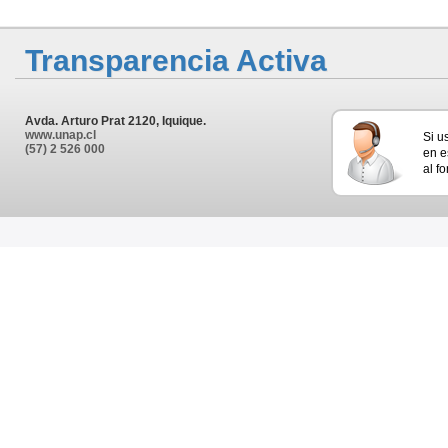
Transparencia Activa
Avda. Arturo Prat 2120, Iquique.
www.unap.cl
Si u
(57) 2 526 000
en e
al f