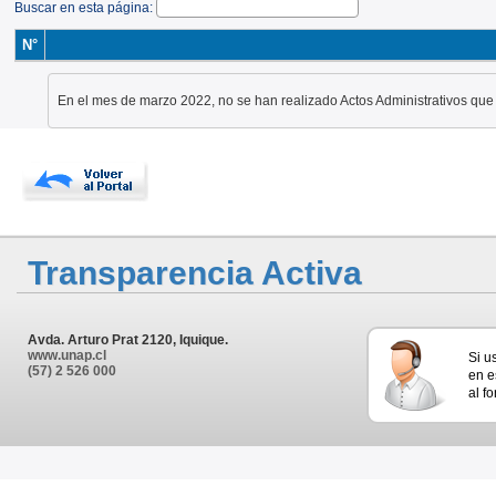
Buscar en esta página:
N°
En el mes de marzo 2022, no se han realizado Actos Administrativos que
Transparencia Activa
Avda. Arturo Prat 2120, Iquique.
www.unap.cl
Si u
(57) 2 526 000
en e
al f