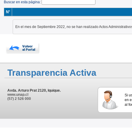
Buscar en esta página:
N°
En el mes de Septiembre 2022, no se han realizado Actos Administrativo
Transparencia Activa
Avda. Arturo Prat 2120, Iquique.
www.unap.cl
Si u
(57) 2 526 000
en e
al f