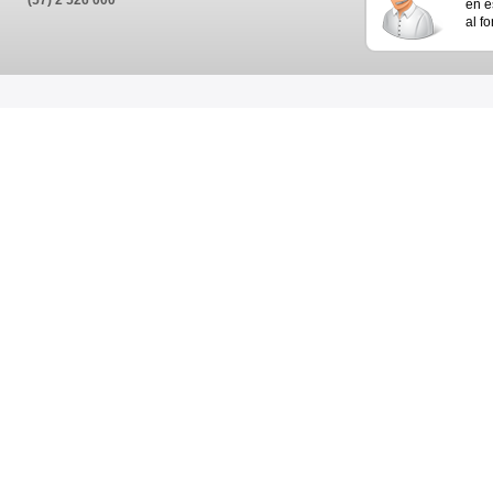
(57) 2 526 000
en e
al f