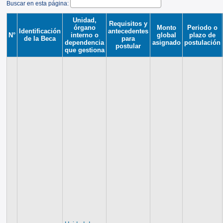
Buscar en esta página:
Unidad,
Requisitos y
órgano
Monto
Periodo o
Identificación
antecedentes
N°
interno o
global
plazo de
de la Beca
para
dependencia
asignado
postulación
postular
que gestiona