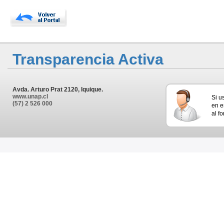
Transparencia Activa
Avda. Arturo Prat 2120, Iquique.
www.unap.cl
Si u
(57) 2 526 000
en e
al f