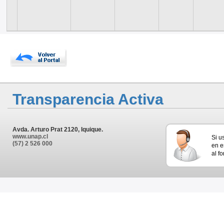
Transparencia Activa
Avda. Arturo Prat 2120, Iquique.
www.unap.cl
Si u
(57) 2 526 000
en e
al f