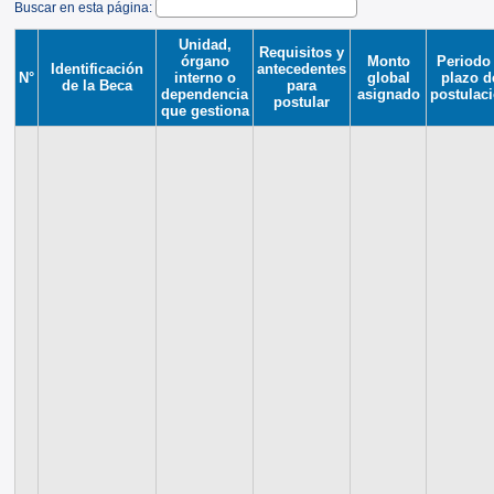
Buscar en esta página:
Unidad,
Requisitos y
órgano
Monto
Periodo
Identificación
antecedentes
N°
interno o
global
plazo d
de la Beca
para
dependencia
asignado
postulac
postular
que gestiona