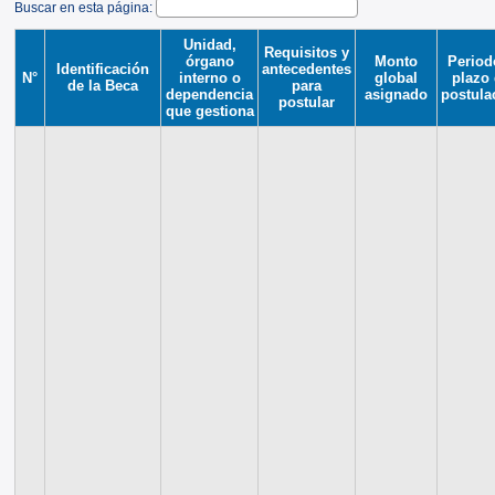
Buscar en esta página:
Unidad,
Requisitos y
órgano
Monto
Period
Identificación
antecedentes
N°
interno o
global
plazo
de la Beca
para
dependencia
asignado
postula
postular
que gestiona