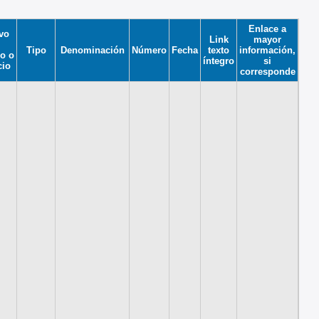
Enlace a
vo
Link
mayor
Tipo
Denominación
Número
Fecha
texto
información,
o o
íntegro
si
cio
corresponde