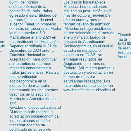
quintil de ingreso
Los plazos los establece
socioeconómico de la
Mineduc. Los estudiantes
población del país. Haber
realizan su postulación en el
egresado o estar titulado de
mes de octubre_ noviembre
carreras técnicas de nivel
año en curso y mes de
superior. Tener un promedio
febrero del año de admisión
de notas de Enseñanza Media
.Mineduc entrega resultados
igual o superior a 5,0.
de pre-selección en el mes de
Financi
Matricularse el año 2024 en
enero y marzo. Luego del
hasta
bre
una Institución de Educación
proceso de Acreditación
$750.0
 de
Superior acreditada al 31 de
Socioeconòmica en el cual el
de Aran
o
Diciembre de 2024 ante la
estudiante respalda lo
Referen
Comisión Nacional de
expuesto en FUAS, se
Anual .
Acreditación, para continuar
entregan resultados de
sus estudios en carreras
Asignación en el mes de
regulares conducentes a
Febrero. Así mismo permite la
títulos profesionales. Realizar
postulación y acreditación en
una acreditación
el mes de marzo a
socioeconómica en la
estudiantes rezagados. Los
institución de matrícula,
resultados son publicados en:
presentando los documentos
www.beneficiosestudiantiles.cl
descritos en la sección
Matrícula y Acreditación del
sitio
www.beneficiosestudiantiles.cl
Al momento de realizar la
acreditación socioeconómica,
los postulantes deberán
presentar además su
certificado de egreso y/o