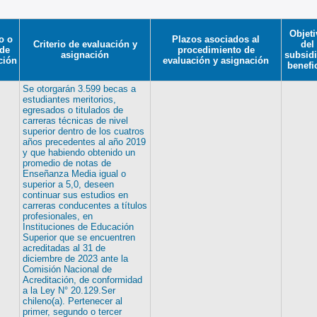
Objeti
o o
Plazos asociados al
Criterio de evaluación y
del
 de
procedimiento de
asignación
subsidi
ción
evaluación y asignación
benefi
Se otorgarán 3.599 becas a
estudiantes meritorios,
egresados o titulados de
carreras técnicas de nivel
superior dentro de los cuatros
años precedentes al año 2019
y que habiendo obtenido un
promedio de notas de
Enseñanza Media igual o
superior a 5,0, deseen
continuar sus estudios en
carreras conducentes a títulos
profesionales, en
Instituciones de Educación
Superior que se encuentren
acreditadas al 31 de
diciembre de 2023 ante la
Comisión Nacional de
Acreditación, de conformidad
a la Ley N° 20.129.Ser
chileno(a). Pertenecer al
primer, segundo o tercer