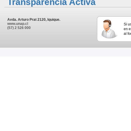
Transparencia Activa
Avda. Arturo Prat 2120, Iquique.
www.unap.cl
Si u
(57) 2 526 000
en e
al f