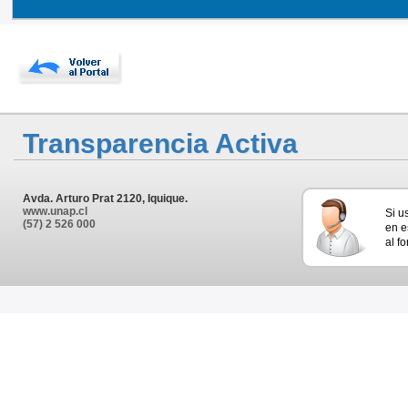
Transparencia Activa
Avda. Arturo Prat 2120, Iquique.
www.unap.cl
Si u
(57) 2 526 000
en e
al f