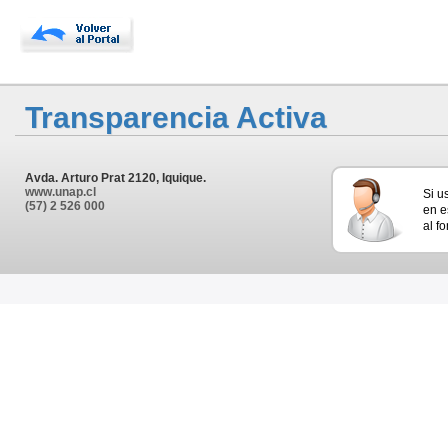
Transparencia Activa
Avda. Arturo Prat 2120, Iquique.
www.unap.cl
Si u
(57) 2 526 000
en e
al f