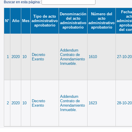
Buscar en esta página:
Fecha
Denominación
Número del
Tipo de acto
act
del acto
acto
N°
Año
Mes
administrativo
administ
administrativo
administrativo
aprobatorio
aproba
aprobatorio
aprobatorio
del con
Addendum
Decreto
Contrato de
1
2020
10
1610
27-10-2
Exento
Arrendamiento
Inmueble.
Addendum
Decreto
Contrato de
2
2020
10
1623
28-10-2
Exento
Arrendamiento
Inmueble.